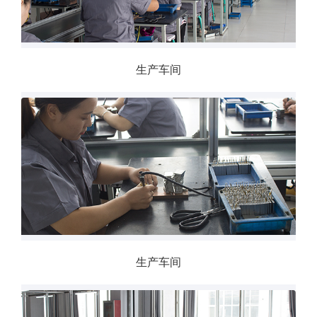
生产车间
生产车间
生产车间
生产车间