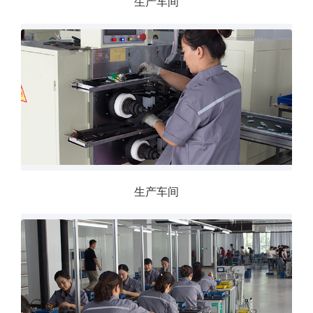
生产车间
生产车间
生产车间