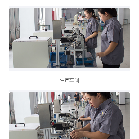
生产车间
生产车间