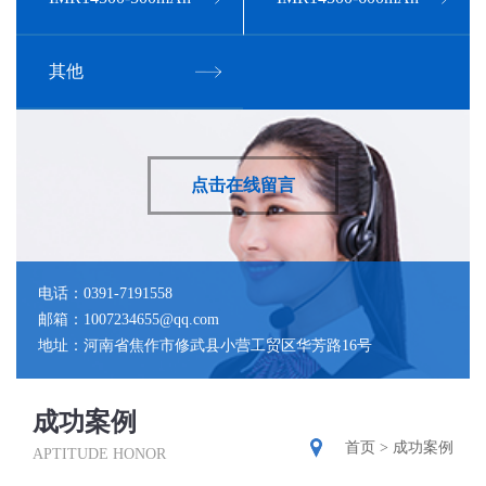
其他
点击在线留言
电话：0391-7191558
邮箱：
1007234655@qq.com
地址：河南省焦作市修武县小营工贸区华芳路16号
生产车间
成功案例
首页
>
成功案例
APTITUDE HONOR