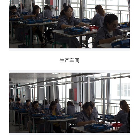
生产车间
生产车间
生产车间