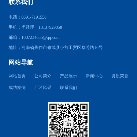
联系我们
电话：0391-7191558
手机：尚经理 13137929858
邮箱：
1007234655@qq.com
地址：河南省焦作市修武县小营工贸区华芳路16号
网站导航
网站首页
公司简介
产品展示
新闻中心
资质荣誉
成功案例
厂区风采
联系我们